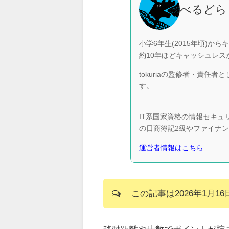
べるどら
小学6年生(2015年頃)か
約10年ほどキャッシュレ
tokuriaの監修者・責
す。
IT系国家資格の情報セキ
の日商簿記2級やファイナ
運営者情報はこちら
この記事は2026年1月