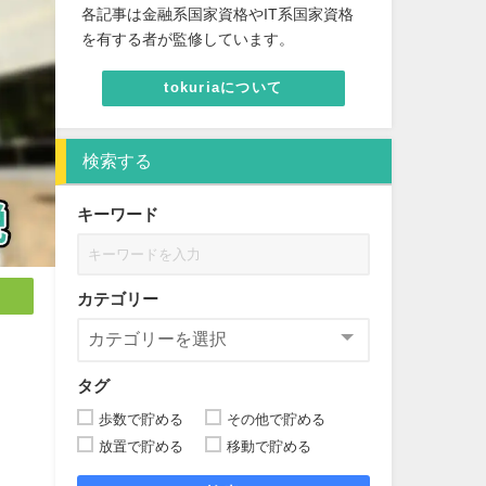
各記事は金融系国家資格やIT系国家資格
を有する者が監修しています。
tokuriaについて
検索する
キーワード
カテゴリー
タグ
歩数で貯める
その他で貯める
放置で貯める
移動で貯める