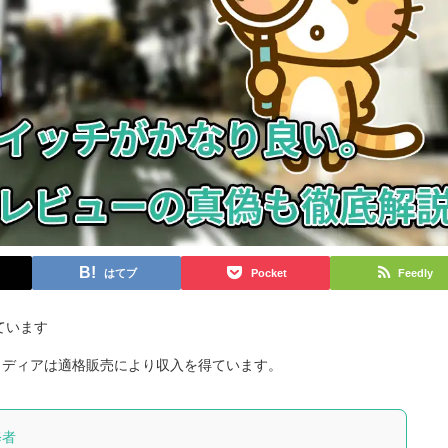
はてブ
Pocket
Feedly
ています
当メディアは適格販売により収入を得ています。
修者