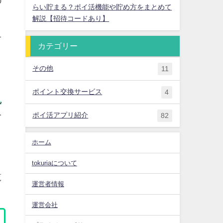
の
らい貯まる？ポイ活機能や貯め方をまとめて
解説【招待コードあり】
す
カテゴリー
その他
11
ポイント交換サービス
4
れ
介
ポイ活アプリ紹介
82
ホーム
tokuriaについて
覧
運営者情報
運営会社