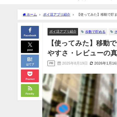
ホーム
ポイ活アプリ紹介
【使ってみた】移動で貯
ポイ活アプリ紹介
歩数で貯める
Facebook
【使ってみた】移動
post
やすさ・レビューの真
2025年8月19日
2026年1月1
PR
はてブ
Pocket
Feedly