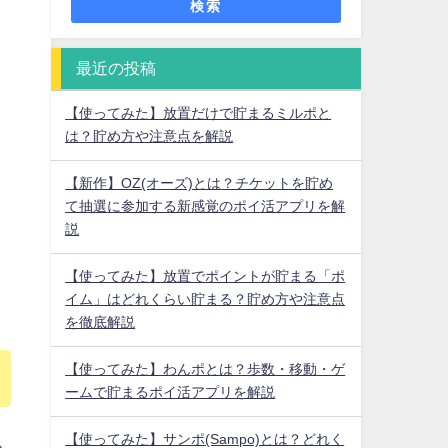
検索
最近の投稿
【使ってみた】放置だけで貯まるミルポと
は？貯め方や注意点を解説
【新作】OZ(オーズ)とは？チケットを貯め
て抽選に参加する新感覚のポイ活アプリを解
説
【使ってみた】放置でポイントが貯まる「ポ
イム」はどれくらい貯まる？貯め方や注意点
を徹底解説
【使ってみた】わんポとは？歩数・移動・ゲ
ームで貯まるポイ活アプリを解説
【使ってみた】サンポ(Sampo)とは？どれく