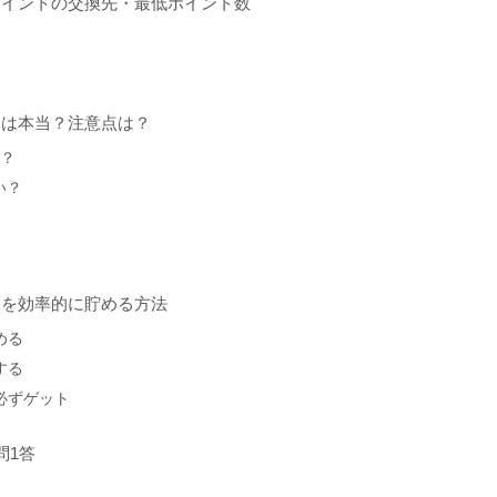
ポイントの交換先・最低ポイント数
ーは本当？注意点は？
い？
い？
トを効率的に貯める方法
める
する
は必ずゲット
問1答