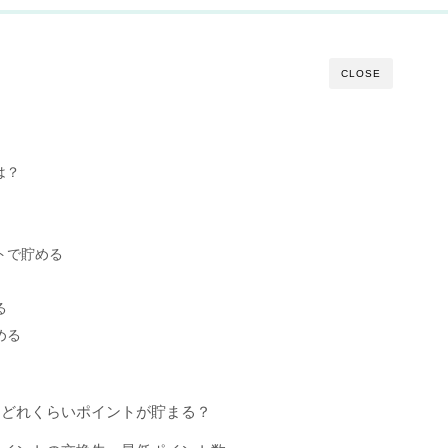
CLOSE
は？
ストで貯める
る
める
にどれくらいポイントが貯まる？