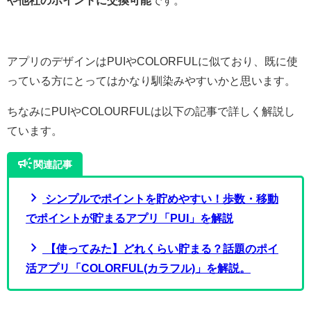
や他社のポイントに交換可能
です。
アプリのデザインはPUIやCOLORFULに似ており、既に使
っている方にとってはかなり馴染みやすいかと思います。
ちなみにPUIやCOLOURFULは以下の記事で詳しく解説し
ています。
campaign
関連記事
chevron_right
シンプルでポイントを貯めやすい！歩数・移動
でポイントが貯まるアプリ「PUI」を解説
chevron_right
【使ってみた】どれくらい貯まる？話題のポイ
活アプリ「COLORFUL(カラフル)」を解説。