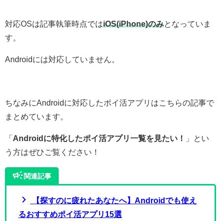
対応OSは記事執筆時点では
iOS(iPhone)のみ
となっていま
す。
Androidには対応していません。
ちなみにAndroidに対応したポイ活アプリはこちらの記事で
まとめています。
「
Androidに特化したポイ活アプリ一覧を見たい！
」とい
う方はぜひご覧ください！
campaign
関連記事
chevron_right
【探すのに疲れたあなたへ】Androidでも使え
るおすすめポイ活アプリ15選