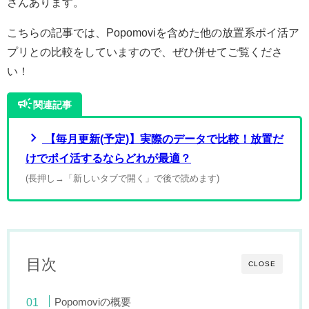
さんあります。
こちらの記事では、Popomoviを含めた他の放置系ポイ活ア
プリとの比較をしていますので、ぜひ併せてご覧くださ
い！
campaign
関連記事
chevron_right
【毎月更新(予定)】実際のデータで比較！放置だ
けでポイ活するならどれが最適？
(長押し→「新しいタブで開く」で後で読めます)
目次
CLOSE
Popomoviの概要