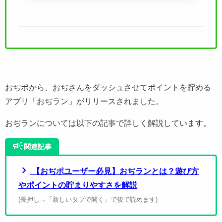
おぢポから、おぢさんをダッシュさせてポイントを貯める
アプリ「おぢラン」がリリースされました。
おぢランについては以下の記事で詳しく解説しています。
campaign
関連記事
chevron_right
【おぢポユーザー必見】おぢランとは？遊び方
やポイントの貯まりやすさを解説
(長押し→「新しいタブで開く」で後で読めます)