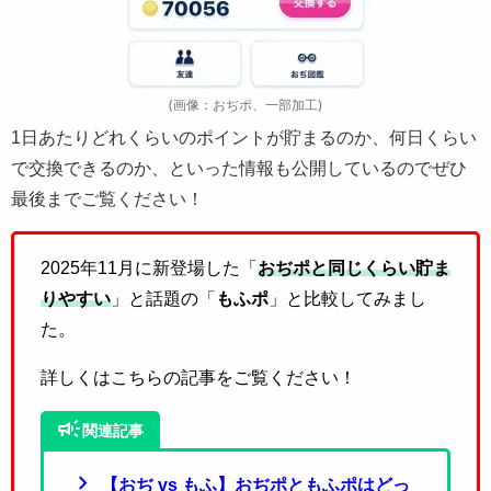
(画像：おぢポ、一部加工)
1日あたりどれくらいのポイントが貯まるのか、何日くらい
で交換できるのか、といった情報も公開しているのでぜひ
最後までご覧ください！
2025年11月に新登場した「
おぢポと同じくらい貯ま
りやすい
」と話題の「
もふポ
」と比較してみまし
た。
詳しくはこちらの記事をご覧ください！
campaign
関連記事
chevron_right
【おぢ vs もふ】おぢポともふポはどっ