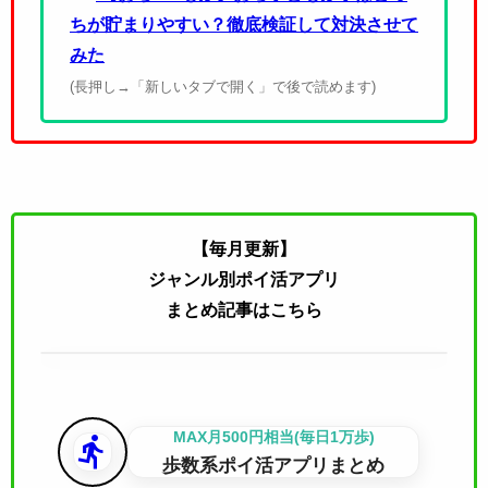
ちが貯まりやすい？徹底検証して対決させて
みた
(長押し→「新しいタブで開く」で後で読めます)
【毎月更新】
ジャンル別ポイ活アプリ
まとめ記事はこちら
MAX月500円相当(毎日1万歩)
directions_run
歩数系ポイ活アプリまとめ