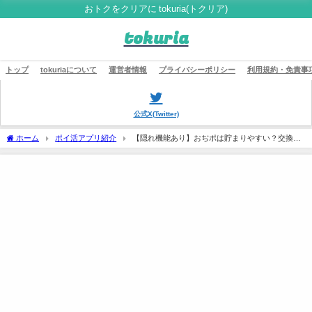
おトクをクリアに tokuria(トクリア)
tokuria
トップ
tokuriaについて
運営者情報
プライバシーポリシー
利用規約・免責事
公式X(Twitter)
ホーム
ポイ活アプリ紹介
【隠れ機能あり】おぢポは貯まりやすい？交換方
法や獲得ポイント数などを実際に使って検証