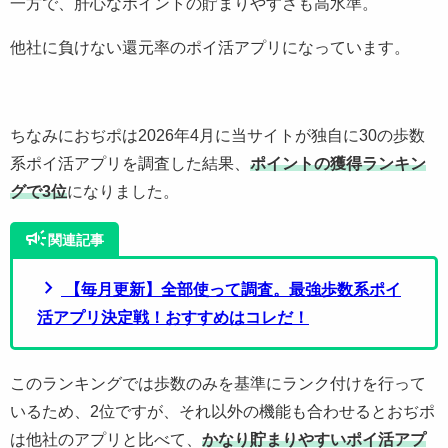
一方で、肝心なポイントの貯まりやすさも高水準。
他社に負けない還元率のポイ活アプリになっています。
ちなみにおぢポは2026年4月に当サイトが独自に30の歩数
系ポイ活アプリを調査した結果、
ポイントの獲得ランキン
グで3位
になりました。
campaign
関連記事
chevron_right
【毎月更新】全部使って調査。最強歩数系ポイ
活アプリ決定戦！おすすめはコレだ！
このランキングでは歩数のみを基準にランク付けを行って
いるため、2位ですが、それ以外の機能も合わせるとおぢポ
は他社のアプリと比べて、
かなり貯まりやすいポイ活アプ