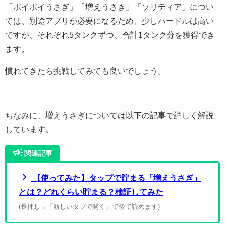
「ポイポイうさぎ」「増えうさぎ」「ソリティア」につい
ては、別途アプリが必要になるため、少しハードルは高い
ですが、それぞれ5タンクずつ、合計1タンク分を獲得でき
ます。
慣れてきたら挑戦してみても良いでしょう。
ちなみに、増えうさぎについては以下の記事で詳しく解説
しています。
campaign
関連記事
chevron_right
【使ってみた】タップで貯まる「増えうさぎ」
とは？どれくらい貯まる？検証してみた
(長押し→「新しいタブで開く」で後で読めます)