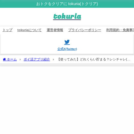
おトクをクリアに tokuria(トクリア)
tokuria
トップ
tokuriaについて
運営者情報
プライバシーポリシー
利用規約・免責事
公式X(Twitter)
ホーム
ポイ活アプリ紹介
【使ってみた】どれくらい貯まる？レシチャレ(ク
ラシルリワード)を使っている筆者が実際に使って検証