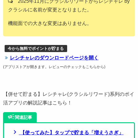
2025年11月にクラシルリワードからレシチャレ by
クラシルに名前が変更となりました。
機能面での大きな変更はありません。
今から無料でポイントが貯まる
レシチャレのダウンロードページを開く
(アプリストアが開きます。レビューのチェックもこちらから)
【併せて貯まる】レシチャレ(クラシルリワード)系列のポイ
活アプリの解説記事はこちら！
campaign
関連記事
chevron_right
【使ってみた】タップで貯まる「増えうさぎ」