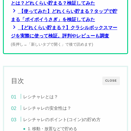
とは？どれくらい貯まる？検証してみた
chevron_right
【使ってみた】どれくらい貯まる？タップで貯
まる「ポイポイうさぎ」を検証してみた
chevron_right
【どれくらい貯まる？】クラシルボックスマー
ジを実際に使って検証。評判やレビューも調査
(長押し→「新しいタブで開く」で後で読めます)
目次
CLOSE
レシチャレとは？
レシチャレの安全性は？
レシチャレのポイント(コイン)の貯め方
1. 移動・放置などで貯める