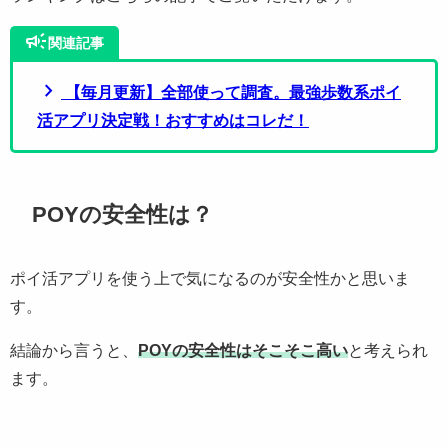
campaign
関連記事
chevron_right
【毎月更新】全部使って調査。最強歩数系ポイ
活アプリ決定戦！おすすめはコレだ！
POYの安全性は？
ポイ活アプリを使う上で気になるのが安全性かと思いま
す。
結論から言うと、
POYの安全性はそこそこ高い
と考えられ
ます。