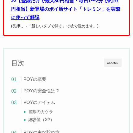
>>【登録だけで最大80円相当・毎日1〜2分で約10
円相当】新登場のポイ活サイト「トレミン」を実際
に使って解説
(長押し→「新しいタブで開く」で後で読めます。)
目次
CLOSE
POYの概要
POYの安全性は？
POYのアイテム
冒険のカケラ
経験値（XP）
POYの主な貯め方