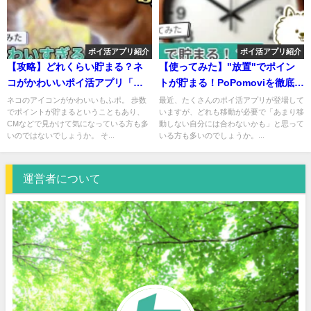
ポイ活アプリ紹介
ポイ活アプリ紹介
【攻略】どれくらい貯まる？ネ
【使ってみた】"放置"でポイン
コがかわいいポイ活アプリ「も
トが貯まる！PoPomoviを徹底解
ふポ」の使い方などを解説！
説！
ネコのアイコンがかわいいもふポ。 歩数
最近、たくさんのポイ活アプリが登場して
でポイントが貯まるということもあり、
いますが、どれも移動が必要で「あまり移
【招待コードあり】
CMなどで見かけて気になっている方も多
動しない自分には合わないかも」と思って
いのではないでしょうか。 そ...
いる方も多いのでしょうか。...
運営者について