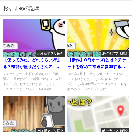
おすすめの記事
ポイ活アプリ紹介
ポイ活アプリ紹介
【使ってみた】どれくらい貯ま
【新作】OZ(オーズ)とは？チケ
る？機能が盛りだくさんの「ポ
ットを貯めて抽選に参加する新
イ活！ポイにゃん」を検証【招
感覚のポイ活アプリを解説
スマホひとつで気軽に始められる「ポイ
2026年7月末、新しいポイ活アプリがリリ
活」。 最近はゲーム感覚でポイントが貯
ースされました。 その名もOZ（オー
待コードあり】
まるアプリも増えています。 しかし、
ズ）。 歩数や放置でコツコツポイントを
「本当に貯まるの？」「結局時間...
貯めるタイプのアプリとは...
ポイ活アプリ紹介
ポイ活アプリ紹介