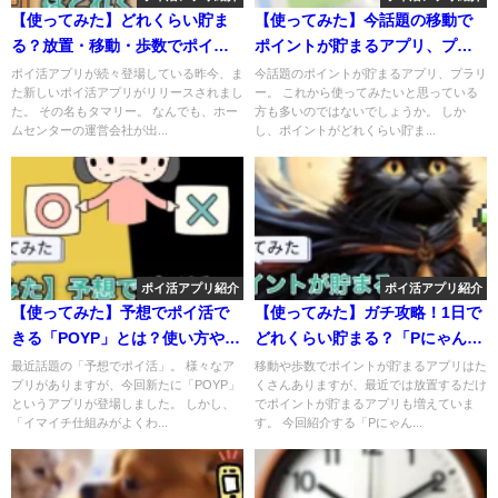
【使ってみた】どれくらい貯ま
【使ってみた】今話題の移動で
る？放置・移動・歩数でポイン
ポイントが貯まるアプリ、プラ
トが貯まる「タマリー」を調査
リーとは？ポイントは貯まる？
ポイ活アプリが続々登場している昨今、ま
今話題のポイントが貯まるアプリ、プラリ
た新しいポイ活アプリがリリースされまし
ー。 これから使ってみたいと思っている
た。 その名もタマリー。 なんでも、ホー
方も多いのではないでしょうか。 しか
ムセンターの運営会社が出...
し、ポイントがどれくらい貯ま...
ポイ活アプリ紹介
ポイ活アプリ紹介
【使ってみた】予想でポイ活で
【使ってみた】ガチ攻略！1日で
きる「POYP」とは？使い方や招
どれくらい貯まる？「Pにゃんこ
待コードなどを解説
と魔法のおつかい(ポイ活にゃん
最近話題の「予想でポイ活」。 様々なア
移動や歩数でポイントが貯まるアプリはた
プリがありますが、今回新たに「POYP」
くさんありますが、最近では放置するだけ
こと魔法のおつかい)」を解説
というアプリが登場しました。 しかし、
でポイントが貯まるアプリも増えていま
「イマイチ仕組みがよくわ...
す。 今回紹介する「Pにゃん...