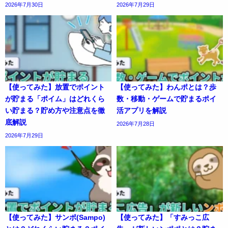
2026年7月30日
2026年7月29日
【使ってみた】放置でポイント
【使ってみた】わんポとは？歩
が貯まる「ポイム」はどれくら
数・移動・ゲームで貯まるポイ
い貯まる？貯め方や注意点を徹
活アプリを解説
底解説
2026年7月28日
2026年7月29日
【使ってみた】サンポ(Sampo)
【使ってみた】「すみっこ広