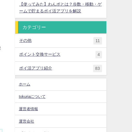
【使ってみた】わんポとは？歩数・移動・ゲ
ームで貯まるポイ活アプリを解説
カテゴリー
その他
11
解
ポイント交換サービス
4
ポイ活アプリ紹介
83
く
ホーム
tokuriaについて
運営者情報
運営会社