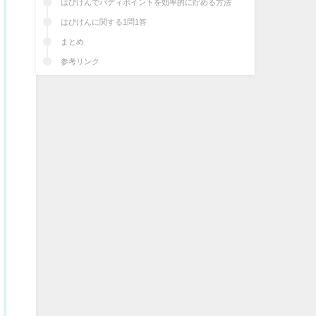
はぴけんでバディポイントを効率的に貯める方法
はぴけんに関する1問1答
まとめ
参考リンク