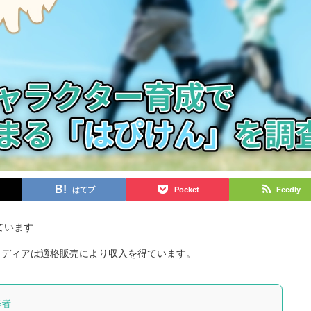
はてブ
Pocket
Feedly
ています
当メディアは適格販売により収入を得ています。
修者