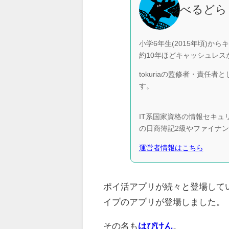
べるどら
小学6年生(2015年頃)か
約10年ほどキャッシュレ
tokuriaの監修者・責
す。
IT系国家資格の情報セキ
の日商簿記2級やファイナ
運営者情報はこちら
ポイ活アプリが続々と登場して
イプのアプリが登場しました。
その名も
はぴけん
。