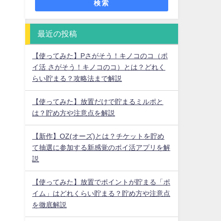
検索
最近の投稿
【使ってみた】Pさがそう！キノコのコ（ポ
イ活 さがそう！キノコのコ）とは？どれく
らい貯まる？攻略法まで解説
【使ってみた】放置だけで貯まるミルポと
は？貯め方や注意点を解説
【新作】OZ(オーズ)とは？チケットを貯め
て抽選に参加する新感覚のポイ活アプリを解
説
タ
【使ってみた】放置でポイントが貯まる「ポ
イム」はどれくらい貯まる？貯め方や注意点
を徹底解説