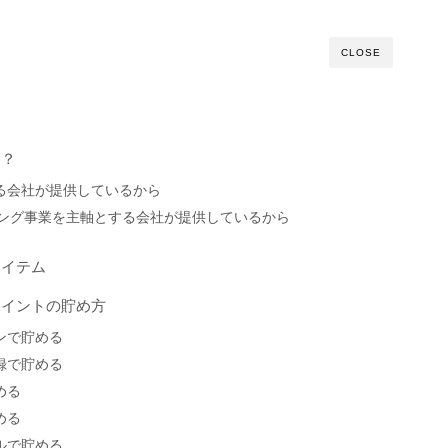
CLOSE
は？
する会社が提供しているから
ティング事業を主軸とする会社が提供しているから
アイテム
ポイントの貯め方
インで貯める
記録で貯める
める
める
ールで貯める