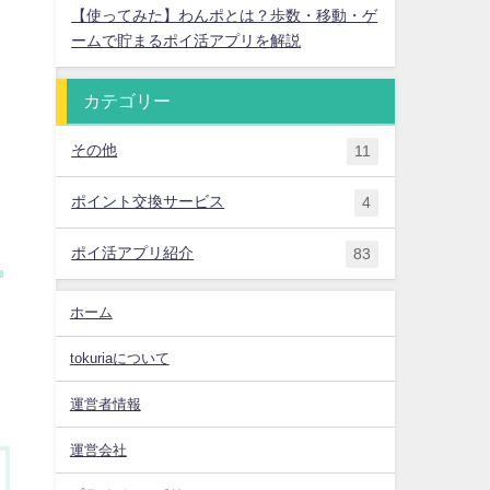
【使ってみた】わんポとは？歩数・移動・ゲ
ームで貯まるポイ活アプリを解説
カテゴリー
その他
11
ポイント交換サービス
4
ポイ活アプリ紹介
83
、
ホーム
く
tokuriaについて
運営者情報
運営会社