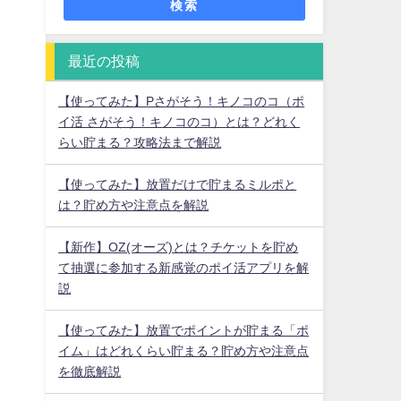
検索
最近の投稿
【使ってみた】Pさがそう！キノコのコ（ポ
イ活 さがそう！キノコのコ）とは？どれく
らい貯まる？攻略法まで解説
【使ってみた】放置だけで貯まるミルポと
は？貯め方や注意点を解説
【新作】OZ(オーズ)とは？チケットを貯め
て抽選に参加する新感覚のポイ活アプリを解
説
【使ってみた】放置でポイントが貯まる「ポ
イム」はどれくらい貯まる？貯め方や注意点
を徹底解説