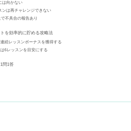
ンには向かない
ッスンは再チャレンジできない
以上で不具合の報告あり
ントを効率的に貯める攻略法
7日連続レッスンボーナスを獲得する
ン数は6レッスンを目安にする
1問1答