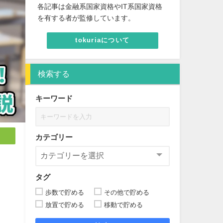
各記事は金融系国家資格やIT系国家資格
を有する者が監修しています。
tokuriaについて
検索する
キーワード
カテゴリー
タグ
歩数で貯める
その他で貯める
放置で貯める
移動で貯める