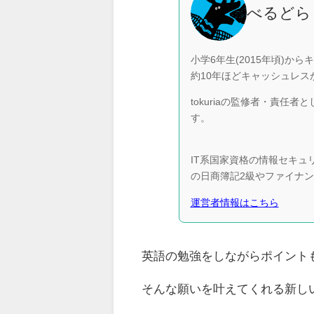
べるどら
小学6年生(2015年頃)か
約10年ほどキャッシュレ
tokuriaの監修者・責
す。
IT系国家資格の情報セキ
の日商簿記2級やファイナ
運営者情報はこちら
英語の勉強をしながらポイント
そんな願いを叶えてくれる新し