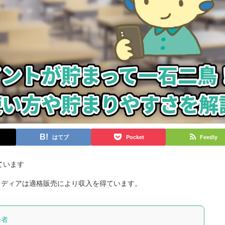
はてブ
Pocket
Feedly
ています
当メディアは適格販売により収入を得ています。
修者